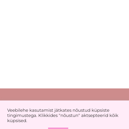
ise komplektid
dikud
maalused
laalused
ehoidjad
ekaart
DUS kuni -50%
Müügitingimused
Veebilehe kasutamist jätkates nõustud küpsiste
Privaatsuspoliitika
tingimustega. Klikkides "nõustun" aktsepteerid kõik
küpsised.
KKK