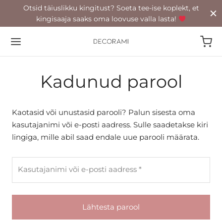
Otsid täiuslikku kingitust? Soeta tee-ise koplekt, et
kingisaaja saaks oma loovuse valla lasta!
Kadunud parool
Back
Kaotasid või unustasid parooli? Palun sisesta oma
kasutajanimi või e-posti aadress. Sulle saadetakse kiri
POOD
lingiga, mille abil saad endale uue parooli määrata.
oad
Nõutud
Kasutajanimi või e-posti aadress
*
rkaared
id
Lähtesta parool
tööküünlad