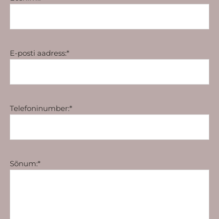
E-posti aadress:*
Telefoninumber:*
Sõnum:*