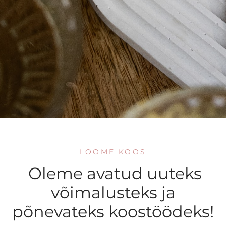
ise komplektid
dikud
maalused
laalused
ehoidjad
ekaart
LOOME KOOS
DUS kuni -50%
Oleme avatud uuteks
võimalusteks ja
põnevateks koostöödeks!