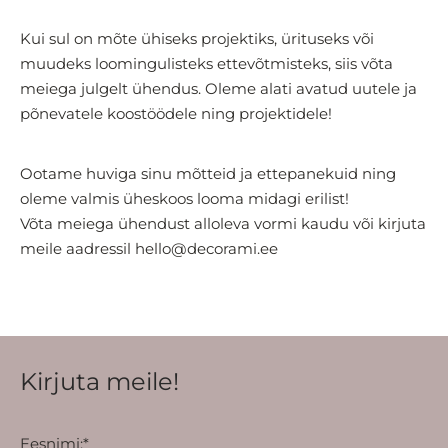
Kui sul on mõte ühiseks projektiks, ürituseks või
muudeks loomingulisteks ettevõtmisteks, siis võta
meiega julgelt ühendus. Oleme alati avatud uutele ja
põnevatele koostöödele ning projektidele!
Ootame huviga sinu mõtteid ja ettepanekuid ning
oleme valmis üheskoos looma midagi erilist!
Võta meiega ühendust alloleva vormi kaudu või kirjuta
meile aadressil hello@decorami.ee
Kirjuta meile!
Eesnimi:*