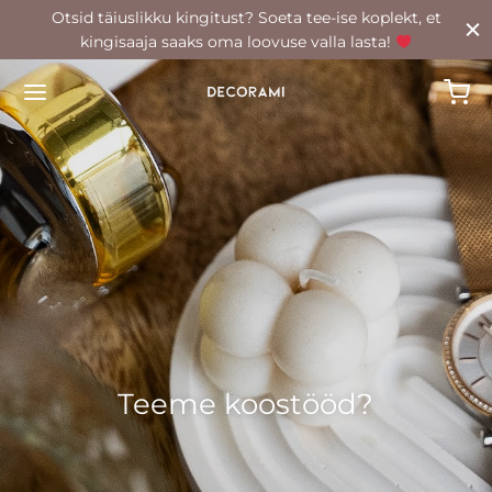
Otsid täiuslikku kingitust? Soeta tee-ise koplekt, et
kingisaaja saaks oma loovuse valla lasta!
Back
POOD
oad
rkaared
Teeme koostööd?
id
tööküünlad