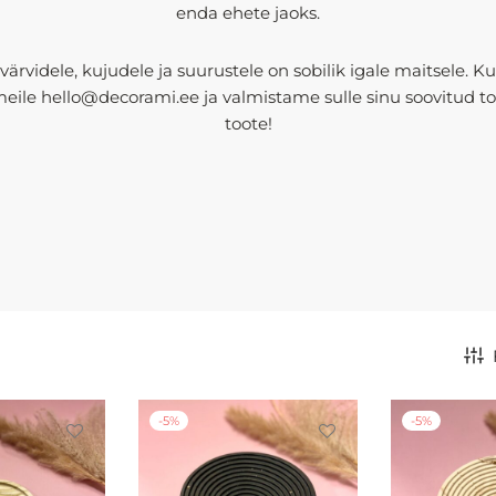
enda ehete jaoks.
värvidele, kujudele ja suurustele on sobilik igale maitsele. Kui
 meile hello@decorami.ee ja valmistame sulle sinu soovitud t
toote!
-
5
%
-
5
%