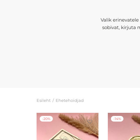
Valik erinevatele 
sobivat, kirjuta
Esileht
/
Ehetehoidjad
-
20
%
-
14
%