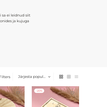
 sa ei leidnud siit
oonides ja kujuga
Filters
-
20
%