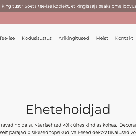
u kingitust? Soeta tee-ise koplekt, et kingisaaja saaks oma loovus
Tee-ise
Kodusisustus
Ärikingitused
Meist
Kontakt
Ehetehoidjad
itavad hoida su väärisehted kõik ühes kindlas kohas. Decora
pselt parajad pisikesed topsikud, väikesed dekoratiivalused 