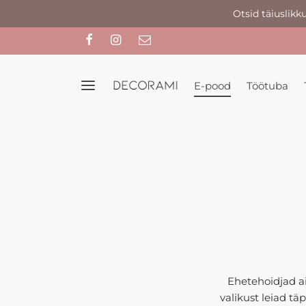
Otsid täiuslikk
E-pood
Töötuba
Ehetehoidjad a
valikust leiad tä