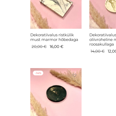
Dekoratiivalus ristkülik
Dekoratiivalu
must marmor hõbedaga
oliivroheline
roosakullaga
Algne
Current
20,00
€
16,00
€
Algn
14,00
€
12,
hind oli:
price is:
hind
20,00 €.
16,00 €.
oli:
14,00
-
14
%