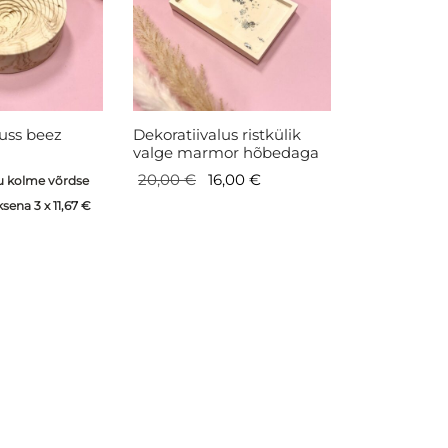
uss beez
Dekoratiivalus ristkülik
valge marmor hõbedaga
Algne
Current
20,00
€
16,00
€
u kolme võrdse
hind oli:
price is:
sena 3 x
11,67
€
ent
20,00 €.
16,00 €.
 is:
0 €.