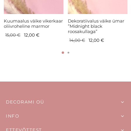
Kuumaalus väike vikerkaar
Dekoratiivalus väike ümar
oliivroheline marmor
”Midnight black
roosakullaga”
Algne
Current
15,00
€
12,00
€
Algne
Current
14,00
€
12,00
€
hind
price is:
hind
price is:
oli:
12,00 €.
oli:
12,00 €.
15,00 €.
14,00 €.
DECORAMI OÜ
INFO
ETTEVÕTTEST