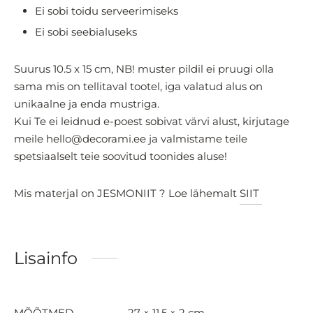
Ei sobi toidu serveerimiseks
Ei sobi seebialuseks
Suurus 10.5 x 15 cm, NB! muster pildil ei pruugi olla
sama mis on tellitaval tootel, iga valatud alus on
unikaalne ja enda mustriga.
Kui Te ei leidnud e-poest sobivat värvi alust, kirjutage
meile hello@decorami.ee ja valmistame teile
spetsiaalselt teie soovitud toonides aluse!
Mis materjal on JESMONIIT ? Loe lähemalt
SIIT
Lisainfo
MÕÕTMED
27 × 11,5 × 2 cm