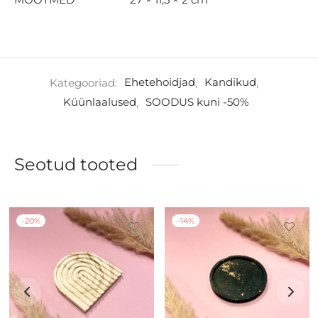
Kategooriad:
Ehetehoidjad
,
Kandikud
,
Küünlaalused
,
SOODUS kuni -50%
Seotud tooted
-
20
%
-
14
%