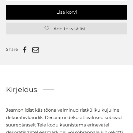
Lisa korvi
Add to wishlist
Share
Kirjeldus
Jesmoniidist käsitööna valminud ristküliku kujuline
dekoratiivkandik. Decorami dekoratiivalused sobivad
suurepäraselt Teie kodu kaunistama erinevatel
dekoratiivsetel eesmärkidel või sõbrannale kinkekotti.