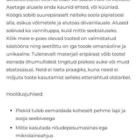
Asetage alusele enda kaunid ehted, või küünlad.
Köögis sobib suurepäraselt näiteks soola pipratoosi
alla, esikus võtmetele ja elutoas diivanilauale. Alused
sobivad ka vannituppa, kuid mitte seebialuseks.
Kõik meie e-poes olevad tooted on valmistatud
käsitööna ning seetõttu on iga toode omanäoline ja
unikaalne. Tulenevalt materjali eripärast võib tootel
esineda õhumullidest tingitud pisikesi auke või muid
ebatasasusi. Neid ei loeta praagiks, kuna need ei
mõjuta toote kasutamist selleks ettenähtud otstarbel.
Hooldusjuhised:
Plekid tuleb eemaldada koheselt pehme lapi ja
sooja seebiveega
Mitte kasutada nõudepesumasinas ega
mikrolaineahjus