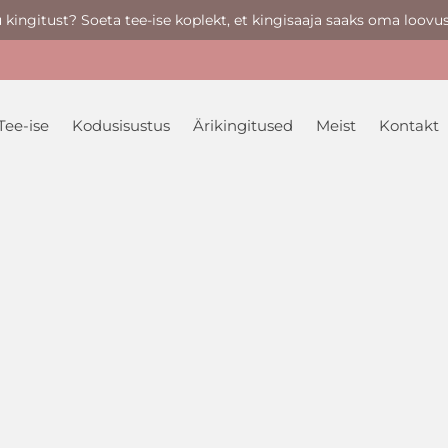
u kingitust? Soeta tee-ise koplekt, et kingisaaja saaks oma loovus
Tee-ise
Kodusisustus
Ärikingitused
Meist
Kontakt