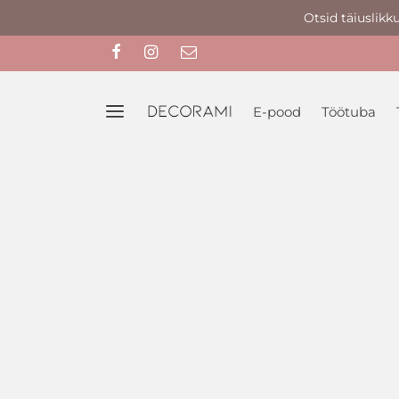
Otsid täiuslikk
E-pood
Töötuba