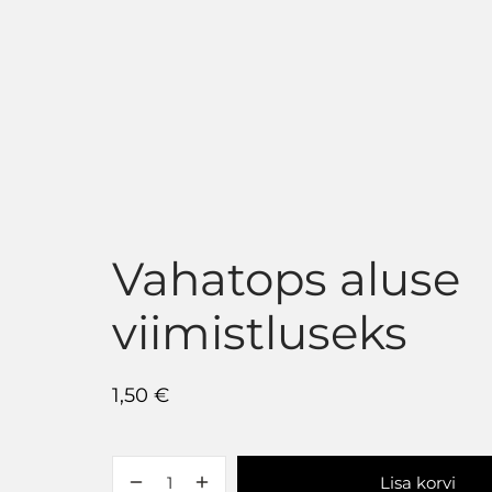
Vahatops aluse
viimistluseks
1,50
€
Lisa korvi